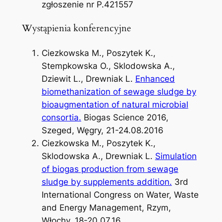
zgłoszenie nr P.421557
Wystąpienia konferencyjne
Ciezkowska M., Poszytek K.,
Stempkowska O., Sklodowska A.,
Dziewit L., Drewniak L.
Enhanced
biomethanization of sewage sludge by
bioaugmentation of natural microbial
consortia.
Biogas Science 2016,
Szeged, Węgry, 21-24.08.2016
Ciezkowska M., Poszytek K.,
Sklodowska A., Drewniak L.
Simulation
of biogas production from sewage
sludge by supplements addition.
3rd
International Congress on Water, Waste
and Energy Management, Rzym,
Włochy, 18-20.07.16