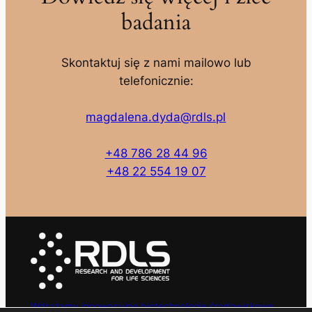
badania
Skontaktuj się z nami mailowo lub
telefonicznie:
magdalena.dyda@rdls.pl
+48 786 28 44 96
+48 22 554 19 07
Wdrażamy innowacyjne biotechnologie środowiskowe